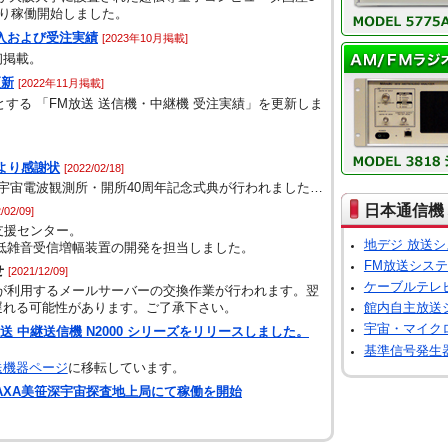
日より稼働開始しました。
納入および受注実績
[2023年10月掲載]
初掲載。
更新
[2022年11月掲載]
とする 「FM放送 送信機・中継機 受注実績」を更新しま
より感謝状
[2022/02/18]
辺山宇宙電波観測所・開所40周年記念式典が行われました…
日本通信機 
/02/09]
究支援センター。
地デジ 放送
低雑音受信増幅装置の開発を担当しました。
FM放送シス
せ
[2021/12/09]
ケーブルテレ
ら、弊社が利用するメールサーバーの交換作業が行われます。翌
が遅れる可能性があります。ご了承下さい。
館内自主放送
宇宙・マイク
送 中継送信機 N2000 シリーズをリリースしました。
基準信号発生器[
送機器ページ
に移転しています。
AXA美笹深宇宙探査地上局にて稼働を開始