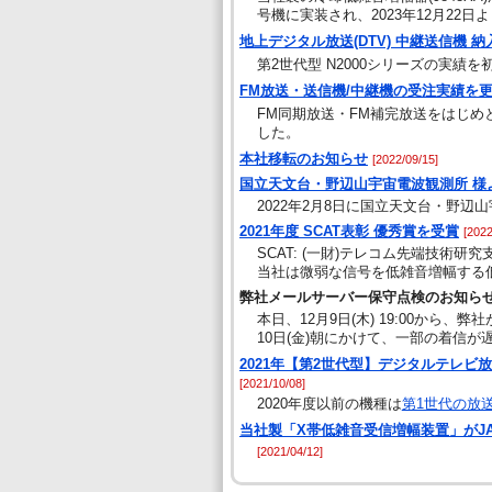
号機に実装され、2023年12月22
地上デジタル放送(DTV) 中継送信機 
第2世代型 N2000シリーズの実績を
FM放送・送信機/中継機の受注実績を
FM同期放送・FM補完放送をはじめ
した。
本社移転のお知らせ
[2022/09/15]
国立天文台・野辺山宇宙電波観測所 様
2022年2月8日に国立天文台・野
2021年度 SCAT表彰 優秀賞を受賞
[2022
SCAT: (一財)テレコム先端技術研
当社は微弱な信号を低雑音増幅する
弊社メールサーバー保守点検のお知ら
本日、12月9日(木) 19:00か
10日(金)朝にかけて、一部の着信
2021年【第2世代型】デジタルテレビ放
[2021/10/08]
2020年度以前の機種は
第1世代の放
当社製「X帯低雑音受信増幅装置」がJ
[2021/04/12]