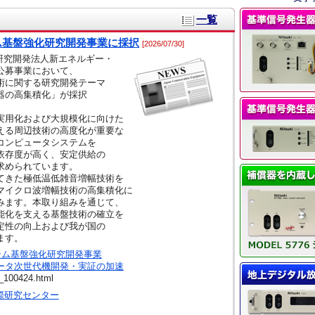
一覧
テム基盤強化研究開発事業に採択
[2026/07/30]
研究開発法人新エネルギー・
公募事業において、
術に関する研究開発テーマ
器の高集積化」が採択
実用化および大規模化に向けた
える周辺技術の高度化が重要な
コンピュータシステムを
依存度が高く、安定供給の
求められています。
てきた極低温低雑音増幅技術を
マイクロ波増幅技術の高集積化に
みます。本取り組みを通じて、
能化を支える基盤技術の確立を
定性の向上および我が国の
ます。
テム基盤強化研究開発事業
ータ次世代機開発・実証の加速
_100424.html
際研究センター