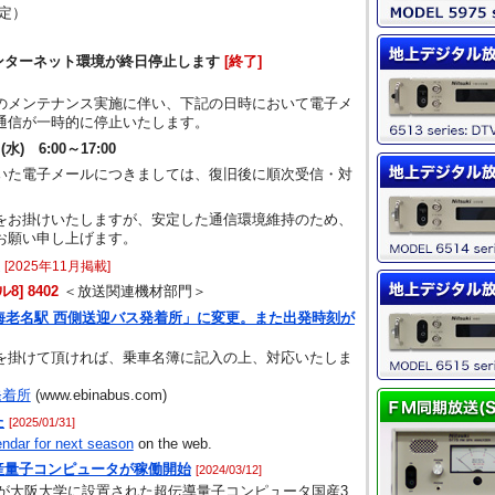
予定）
インターネット環境が終日停止します
[終了]
のメンテナンス実施に伴い、下記の日時において電子メ
通信が一時的に停止いたします。
) 6:00～17:00
いた電子メールにつきましては、復旧後に順次受信・対
をお掛けいたしますが、安定した通信環境維持のため、
お願い申し上げます。
[2025年11月掲載]
8] 8402
＜放送関連機材部門＞
海老名駅 西側送迎バス発着所」に変更。また出発時刻が
を掛けて頂ければ、乗車名簿に記入の上、対応いたしま
発着所
(www.ebinabus.com)
た
[2025/01/31]
endar for next season
on the web.
産量子コンピュータが稼働開始
[2024/03/12]
A)が大阪大学に設置された超伝導量子コンピュータ国産3