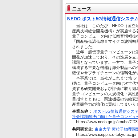
ニュース
NEDO ポスト5G情報通信シス
当社は、このたび、NEDO（国立
産業技術総合開発機構）が実施する
量子コンピュータ向け低雑音増幅技
「国産極低温低雑音マイクロ波増幅
されました。
近年、超伝導量子コンピュータは
開発が加速しており、その進展を支
課題となっています。一方で、量子
構成する主要な機器は海外製品への
確保やサプライチェーンの強靱化が
本事業では、当社がこれまで培っ
礎に、量子コンピュータ向け次世代
資する研究開発および評価に取り組
量子コンピュータの大規模化・高性
目指すとともに、関連機器の供給安
産業競争力の強化に貢献してまいり
事業名称：
ポスト5G情報通信シス
社会課題解決に向けた量子コンピュ
https://www.nedo.go.jp/koubo/CD3
共同研究先:
東京大学 素粒子物理国
https://www.icepp.s.u-tokyo.ac.jp/