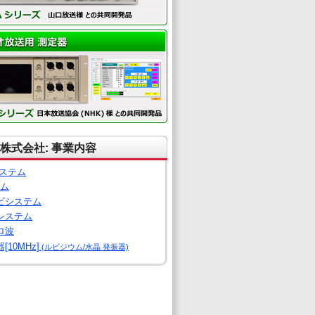
株式会社: 事業内容
システム
テム
ビシステム
システム
ロ波
10MHz]
(ルビジウム/水晶 発振器)