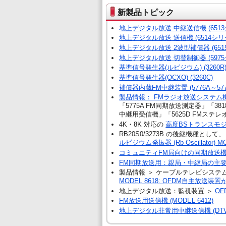
新製品トピック
地上デジタル放送 中継送信機 (651
地上デジタル放送 送信機 (6514シリ
地上デジタル放送 2波型補償器 (651
地上デジタル放送 切替制御器 (597
基準信号発生器(ルビジウム) (3260R
基準信号発生器(OCXO) (3260C)
補償器内蔵FM中継装置 (5776A～577
製品情報： FMラジオ放送システム
「5775A FM同期放送測定器」「38
中継用受信機」「5625D FMステレ
4K・8K 対応の
高度BSトランスモ
RB20S0/3273B の後継機種として、
ルビジウム発振器 (Rb Oscillator
コミュニティFM局向けの同期放送
FM同期放送用：親局・中継局の主
製品情報 ＞ ケーブルテレビシステム ＞ 
MODEL 8618: OFDM自主放送
地上デジタル放送：監視装置 ＞
OF
FM放送用送信機 (MODEL 6412)
地上デジタル非常用中継送信機 (DT