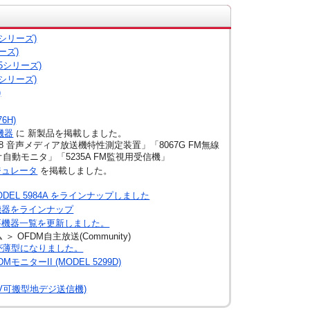
3シリーズ)
ーズ)
5シリーズ)
5シリーズ)
)
6H)
機器
に 新製品を掲載しました。
18 音声メディア放送機特性測定装置」「8067G FM無線
オ自動モニタ」「5235A FM監視用受信機」
ジュレータ
を掲載しました。
) MODEL 5984A をラインナップしました
機器をラインナップ
要機器一覧を更新しました。
OFDM自主放送(Community)
装置が薄型になりました。
DMモニターII (MODEL 5299D)
V可搬型地デジ送信機)