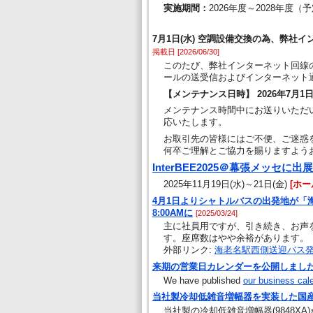
実施期間：
2026年度～2028年度（
7月1日(水) 空調設備交換の為、弊社
掲載日 [2026/06/30]
このたび、弊社インターネット回線
ールの送受信およびインターネット
【メンテナンス日時】 2026年7月1日(水
メンテナンス時間中にお送りいただ
応いたします。
お取引先の皆様にはご不便、ご迷惑
何卒ご理解とご協力を賜りますよう
InterBEE2025＠幕張メッセに出展
2025年11月19日(水)～21日(金)
[ホール
4月1日よりシャトルバスの出発地が「
8:00AMに
[2025/03/24]
主に社員用ですが、引き続き、お声
す。座席数はやや余裕があります。
外部リンク:
海老名駅西側送迎バス
来期の営業日カレンダーを公開しまし
We have published
our business cal
当社製冷却低雑音増幅器を実装した国
当社製の冷却低雑音増幅器(9848X