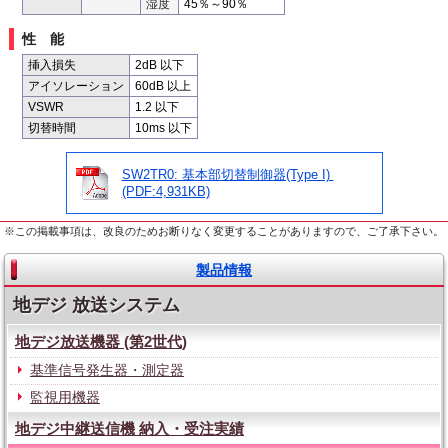
湿度
45％～90％
性能
挿入損失
2dB 以下
アイソレーション
60dB 以上
VSWR
1.2 以下
切替時間
10ms 以下
SW2TR0: 基本部切替制御器(Type I)
(PDF:4,931KB)
※この掲載事項は、改良のためお断りなく変更することがありますので、ご了承下さい。
製品情報
地デジ 放送システム
地デジ放送機器 (第2世代)
基準信号発生器・測定器
監視用機器
地デジ中継送信機 納入・受注実績