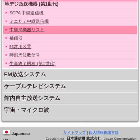
地デジ放送機器 (第1世代)
SCPA 中継送信機
ミニサテ中継送信機
中継局機器リスト
補償器
非常用装置
時刻周波数信号
生産終了機種 (第1世代)
FM放送システム
ケーブルテレビシステム
館内自主放送システム
宇宙・マイクロ波
サイトマップ
|
個人情報保護方針
Japanese
日本通信機 株式会社
Copyright (c)
Japan Communication