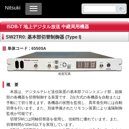
Nitsuki
ISDB-T 地上デジタル放送 中継局用機器
SW2TR0: 基本部切替制御器 (Type I)
単体コード
: 6550SA
前面写真
概要
本器は、デジタルテレビ送信装置の基本部フロントエンド部，励振
部の各機器を切替制御する装置です、2台方式の各機器を自動または
手動にて切り替えます。各機器の状態を監視し、異常発生時には自動
切替を行います。また、別途準備されたリモコン装置により遠隔制御
監視が可能です。
切替SWには同軸切替器を使用し、信頼性に優れています。また、
切替時間が10mS以下を実現しています。