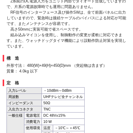
2系統のDC電源入力をユニット内部でダイオード合成していますの
で、片系の電源故障時でも運用に問題ありません。
RF信号のインターフェース及び操作SWは、全て前面パネルに出力
していますので、緊急時は接続ケーブルのバイパスによる対応が可能
です、またメンテナンスが容易です。
高さ50mmに実装可能で省スペースです。
組み込みマイコンを使用し、制御動作の変更が柔軟に対応できま
す。また、ウォッチドッグタイマ機能により誤動作防止対策を実現し
ています。
構造
外形寸法： 480(W)×49(H)×450(D)mm （突起物は含まず）
質量： 4.0kg 以下
定格
入力レベル
－10dBm～0dBm
周波数
UHFテレビ全チャンネル
インピーダンス
50Ω
入出力コネクタ
TNC
一般仕様
電源電圧
DC 48V±15%
消費電力
10 W
使用環境
温度
－10℃～＋45℃