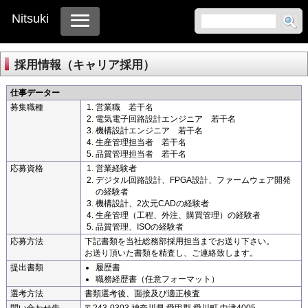
Nitsuki
採用情報（キャリア採用）
仕事データー
募集職種
営業職 若干名
電気電子回路設計エンジニア 若干名
機構設計エンジニア 若干名
生産管理担当者 若干名
品質管理担当者 若干名
応募資格
営業経験者
デジタル回路設計、FPGA設計、ファームウェア開発
の経験者
機構設計、2次元CADの経験者
生産管理（工程、外注、購買管理）の経験者
品質管理、ISOの経験者
応募方法
下記書類を当社総務部採用担当までお送り下さい。
お送り頂いた書類を精査し、ご連絡致します。
提出書類
履歴書
職務経歴書（任意フォーマット）
選考方法
書類選考後、面接及び適正検査