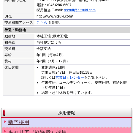
問い合わせ先
〒243-0303 神奈川県 愛甲郡 愛川町 中津4005
電話：(046)286-6607
採用担当 E-mail:
recruit@nitsuki.com
URL
http://www.nitsuki.com/
交通機関アクセス
こちら
を参照。
待遇・勤務地
勤務地
本社工場 (厚木工場)
初任給
当社規定による
交通費
全額支給
昇給
年1回（毎年4月）
賞与
年2回（7月・12月）
休日休暇
変則週休2日制
労働日数247日、休日日数118日
詳しくは
営業日カレンダー
をご覧下さい。
年末年始、ゴールデンウィーク、夏季休暇、有給休暇
（初年度14日）
結婚・忌引休暇を設けています。
採用情報
新卒採用
キャリア（経験者）採用