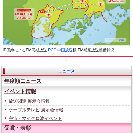
IP回線によるFM同期放送
RCC 中国放送
様 FM補完放送整備状況
.
ニュース
年度順ニュース
イベント情報
放送関連 展示会情報
ケーブルテレビ 展示会情報
宇宙・マイクロ波イベント
受賞・表彰