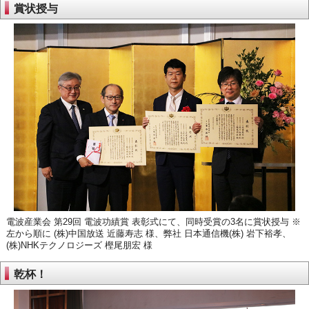
賞状授与
電波産業会 第29回 電波功績賞 表彰式にて、同時受賞の3名に賞状授与 ※
左から順に (株)中国放送 近藤寿志 様、弊社 日本通信機(株) 岩下裕孝、
(株)NHKテクノロジーズ 樫尾朋宏 様
乾杯！