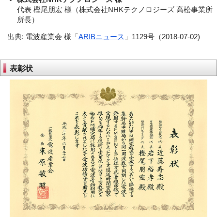
代表 樫尾朋宏 様（株式会社NHKテクノロジーズ 高松事業所
所長）
出典: 電波産業会 様「
ARIBニュース
」1129号（2018-07-02)
表彰状