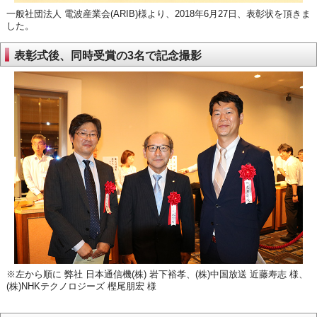
一般社団法人 電波産業会(ARIB)様より、2018年6月27日、表彰状を頂きま
した。
表彰式後、同時受賞の3名で記念撮影
※左から順に 弊社 日本通信機(株) 岩下裕孝、(株)中国放送 近藤寿志 様、
(株)NHKテクノロジーズ 樫尾朋宏 様