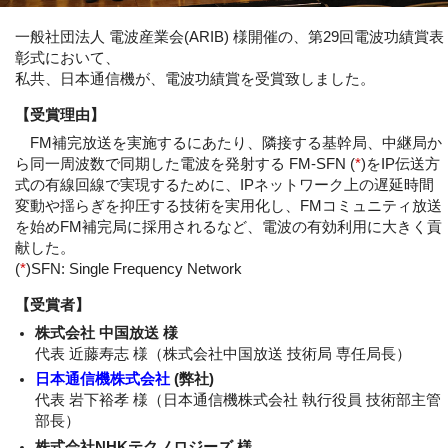
一般社団法人 電波産業会(ARIB) 様開催の、第29回電波功績賞表
彰式において、
私共、日本通信機が、電波功績賞を受賞致しました。
【受賞理由】
FM補完放送を実施するにあたり、隣接する基幹局、中継局か
ら同一周波数で同期した電波を発射する
FM-SFN
(
*
)をIP伝送方
式の有線回線で実現するために、IPネットワーク上の遅延時間
変動や揺らぎを抑圧する技術を実用化し、FMコミュニティ放送
を始めFM補完局に採用されるなど、電波の有効利用に大きく貢
献した。
(
*
)SFN: Single Frequency Network
【受賞者】
株式会社 中国放送 様
代表 近藤寿志 様（株式会社中国放送 技術局 専任局長）
日本通信機株式会社
(弊社)
代表 岩下裕孝 様（日本通信機株式会社 執行役員 技術部主管
部長）
株式会社NHKテクノロジーズ 様