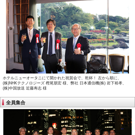
ホテルニューオータニにて開かれた祝賀会で、乾杯！ 左から順に、
(株)NHKテクノロジーズ 樫尾朋宏 様、弊社 日本通信機(株) 岩下裕孝、
(株)中国放送 近藤寿志 様
全員集合